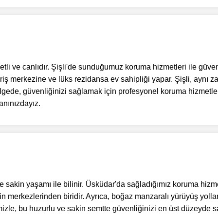
eketli ve canlıdır. Şişli'de sunduğumuz koruma hizmetleri ile güven
riş merkezine ve lüks rezidansa ev sahipliği yapar. Şişli, aynı zam
ölgede, güvenliğinizi sağlamak için profesyonel koruma hizmetleri
anınızdayız.
e sakin yaşamı ile bilinir. Üsküdar'da sağladığımız koruma hizme
inin merkezlerinden biridir. Ayrıca, boğaz manzaralı yürüyüş yoll
mizle, bu huzurlu ve sakin semtte güvenliğinizi en üst düzeyde