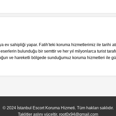
ıya ev sahipliği yapar. Fatih'teki koruma hizmetlerimiz ile tarihi
erlerin bulunduğu bir semttir ve her yıl milyonlarca turist tarafın
 yoğun ve hareketli bölgede sunduğumuz koruma hizmetleri ile güv
© 2024 İstanbul Escort Koruma Hizmeti. Tüm hakları saklıdır.
Taklitler aslını yüceltir.
root0x94@gmail.com